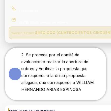
TEL
3112323003
FECHA Y HORA RADICADA
22/01/2026 siendo las 9:18am
$450,000 (CUATROCIENTOS CINCUENT
VALOR OFERTADO
2. Se procede por el comité de
evaluación a realizar la apertura de
sobres y verificar la propuesta que
1
corresponde a la única propuesta
allegada, que corresponde a WILLIAM
HERNANDO ARIAS ESPINOSA
VERIFICACION DE REQUISITOS: